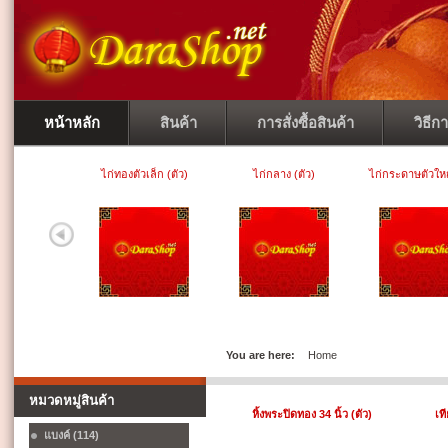
หน้าหลัก
สินค้า
การสั่งซื้อสินค้า
วิธีก
ไก่ทองตัวเล็ก (ตัว)
ไก่กลาง (ตัว)
ไก่กระดาษตัวใหญ
You are here:
Home
หมวดหมู่สินค้า
หิ้งพระปิดทอง 34 นิ้ว (ตัว)
เท
แบงค์ (114)