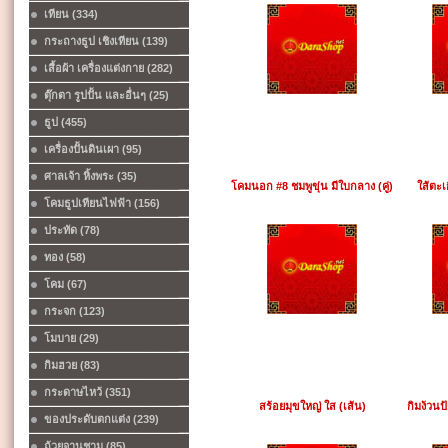
เทียน (334)
กระถางธูป เชิงเทียน (139)
เสื้อผ้า เครื่องแต่งกาย (282)
ตุ๊กตา รูปปั้น และอื่นๆ (25)
ธูป (455)
เครื่องปั้นดินเผา (95)
ศาลเจ้า หิ้งพระ (35)
โคมนอก #8 ชมพูขุ่น มีใบกลาง (คู่)
ใส้ตะเ
โคมธูปเทียนไฟฟ้า (156)
ประทัด (78)
ทอง (58)
โคม (67)
กระจก (123)
โมบาย (29)
กิมฮวย (83)
กระดาษไหว้ (351)
สร้อยมุขใหญ่ ใส (เส้น)
กิมง้วนป
ของประดับตกแต่ง (239)
ถ้วยจานชาม (85)